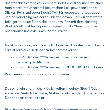
alle war das Schmankerl das Lern-Fair Glücksrad, über welches
man Merch mit unserem Maskottchen Loki gewinnen konnte.
Sticker, Pullis und sogar Kochlöffel- für jede:n war etwas dabei
und niemand ging mit leeren Händen davon. Falls du dort warst,
teile gerne deine Eindrücke über Lern-Fair mit dem Hashtag
#LokiFürAlle auf Instagram und gewinne die Chance auf ein
brandneues und exklusives Merch-Paket.
Nicht traurig sein, wenn du nicht dabei sein konntest, denn Lern-
Fair ist bald auch in deiner Nähe! Kommt vorbei:
am 06. Oktober 2024 bei der
Ehrenamtsmesse in
Ebersberg bei München
am 08. Oktober 2024 bei der
BILDUNG.DIG!TAL in Essen
Wir freuen uns schon darauf, dich zu sehen!
Du suchst ehrenamtliche Möglichkeiten in deiner Stadt? Oder
suchst du Deutsch Lernhilfe, Mathe Lernhilfe oder Bio Lernhilfe?
Dann kontaktiere uns
hier
PS.: Unsere Präsenz auf vielen Veranstaltungen ist vor allem