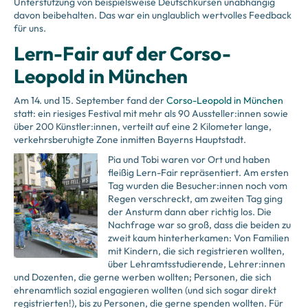
Unterstützung von beispielsweise Deutschkursen unabhängig
davon beibehalten. Das war ein unglaublich wertvolles Feedback
für uns.
Lern-Fair auf der Corso-
Leopold in München
Am 14. und 15. September fand der
Corso-Leopold in München
statt: ein riesiges Festival mit mehr als 90 Aussteller:innen sowie
über 200 Künstler:innen, verteilt auf eine 2 Kilometer lange,
verkehrsberuhigte Zone inmitten Bayerns Hauptstadt.
Pia und Tobi waren vor Ort und haben
fleißig Lern-Fair repräsentiert. Am ersten
Tag wurden die Besucher:innen noch vom
Regen verschreckt, am zweiten Tag ging
der Ansturm dann aber richtig los. Die
Nachfrage war so groß, dass die beiden zu
zweit kaum hinterherkamen: Von Familien
mit Kindern, die sich registrieren wollten,
über Lehramtsstudierende, Lehrer:innen
und Dozenten, die gerne werben wollten; Personen, die sich
ehrenamtlich sozial engagieren wollten (und sich sogar direkt
registrierten!), bis zu Personen, die gerne spenden wollten. Für