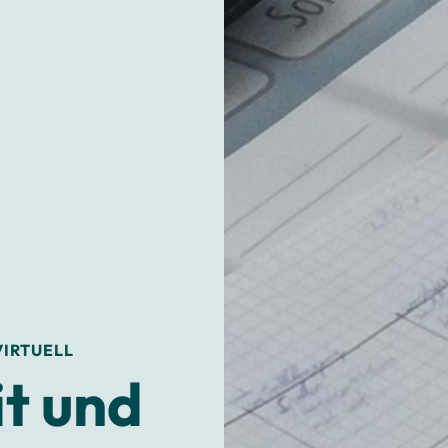
IRTUELL
t und