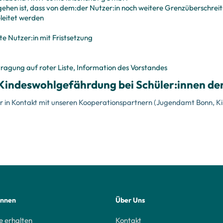
hen ist, dass von dem:der Nutzer:in noch weitere Grenzüberschrei
eleitet werden
e Nutzer:in mit Fristsetzung
tragung auf roter Liste, Information des Vorstandes
 Kindeswohlgefährdung bei Schüler:innen de
wir in Kontakt mit unseren Kooperationspartnern (Jugendamt Bonn
innen
Über Uns
e erhalten
Kontakt