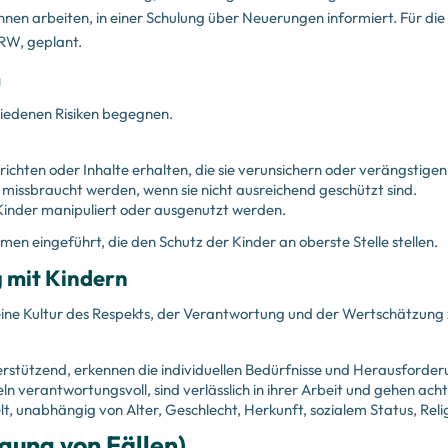
innen arbeiten, in einer Schulung über Neuerungen informiert. Für di
RW, geplant.
m
hiedenen Risiken begegnen.
ichten oder Inhalte erhalten, die sie verunsichern oder verängstigen
missbraucht werden, wenn sie nicht ausreichend geschützt sind.
Kinder manipuliert oder ausgenutzt werden.
n eingeführt, die den Schutz der Kinder an oberste Stelle stellen.
 mit Kindern
, eine Kultur des Respekts, der Verantwortung und der Wertschätzung 
erstützend, erkennen die individuellen Bedürfnisse und Herausforde
n verantwortungsvoll, sind verlässlich in ihrer Arbeit und gehen a
t, unabhängig von Alter, Geschlecht, Herkunft, sozialem Status, Reli
ung von Fällen)