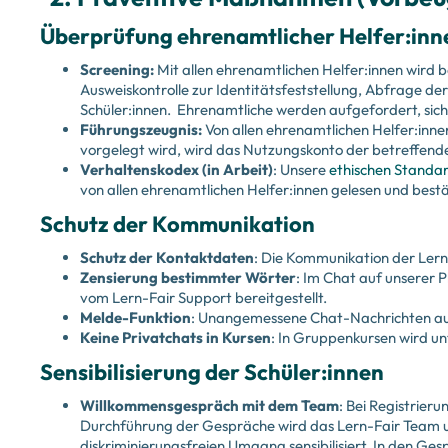
Überprüfung ehrenamtlicher Helfer:inn
Screening:
Mit allen ehrenamtlichen Helfer:innen wird b
Ausweiskontrolle zur Identitätsfeststellung, Abfrage der
Schüler:innen. Ehrenamtliche werden aufgefordert, sich
Führungszeugnis:
Von allen ehrenamtlichen Helfer:inne
vorgelegt wird, wird das Nutzungskonto der betreffende
Verhaltenskodex (in Arbeit)
: Unsere
ethischen Standa
von allen ehrenamtlichen Helfer:innen gelesen und best
Schutz der Kommunikation
Schutz der Kontaktdaten
: Die Kommunikation der Lern
Zensierung bestimmter Wörter
: Im Chat auf unserer 
vom Lern-Fair Support bereitgestellt.
Melde-Funktion
: Unangemessene Chat-Nachrichten auf
Keine Privatchats in Kursen
: In Gruppenkursen wird u
Sensibilisierung der Schüler:innen
Willkommensgespräch mit dem Team
: Bei Registrier
Durchführung der Gespräche wird das Lern-Fair Team u.
diskriminierungsfreien Umgang sensibilisiert. In den Ge