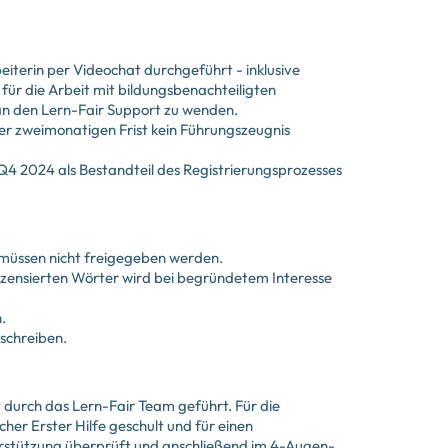
eiterin per Videochat durchgeführt - inklusive
 für die Arbeit mit bildungsbenachteiligten
an den Lern-Fair Support zu wenden.
ner zweimonatigen Frist kein Führungszeugnis
ab Q4 2024 als Bestandteil des Registrierungsprozesses
 müssen nicht freigegeben werden.
r zensierten Wörter wird bei begründetem Interesse
.
 schreiben.
t durch das Lern-Fair Team geführt. Für die
r Erster Hilfe geschult und für einen
nterstützung überprüft und anschließend im 4-Augen-