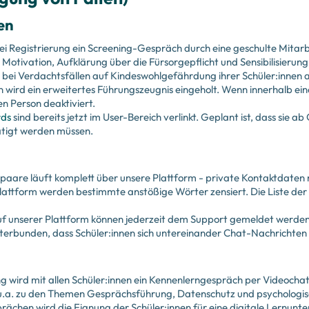
en
ei Registrierung ein Screening-Gespräch durch eine geschulte Mitarb
 Motivation, Aufklärung über die Fürsorgepflicht und Sensibilisierung
 bei Verdachtsfällen auf Kindeswohlgefährdung ihrer Schüler:innen 
n wird ein erweitertes Führungszeugnis eingeholt. Wenn innerhalb ei
n Person deaktiviert.
rds
sind bereits jetzt im User-Bereich verlinkt. Geplant ist, dass sie 
ätigt werden müssen.
paare läuft komplett über unsere Plattform - private Kontaktdaten
Plattform werden bestimmte anstößige Wörter zensiert. Die Liste de
 unserer Plattform können jederzeit dem Support gemeldet werden
nterbunden, dass Schüler:innen sich untereinander Chat-Nachrichten
ung wird mit allen Schüler:innen ein Kennenlerngespräch per Videocha
a. zu den Themen Gesprächsführung, Datenschutz und psychologische
sprächen wird die Eignung der Schüler:innen für eine digitale Lernu