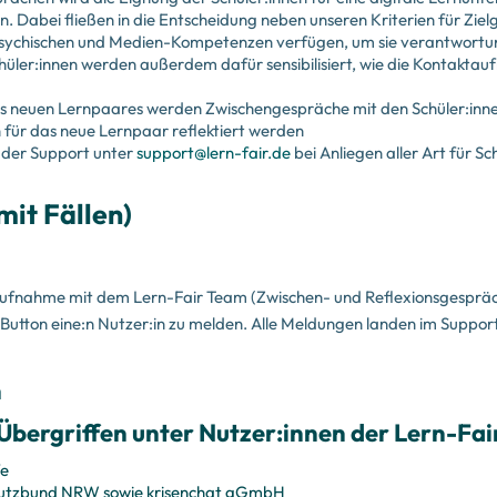
n. Dabei fließen in die Entscheidung neben unseren Kriterien für Zie
, psychischen und Medien-Kompetenzen verfügen, um sie verantwortu
chüler:innen werden außerdem dafür sensibilisiert, wie die Kontak
nes neuen Lernpaares werden Zwischengespräche mit den Schüler:inn
ür das neue Lernpaar reflektiert werden
 der Support unter
support@lern-fair.de
bei Anliegen aller Art für Sc
it Fällen)
aufnahme mit dem Lern-Fair Team (Zwischen- und Reflexionsgespräc
er Button eine:n Nutzer:in zu melden. Alle Meldungen landen im Supp
n
bergriffen unter Nutzer:innen der Lern-Fai
fe
utzbund NRW sowie krisenchat gGmbH