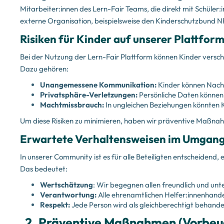
Mitarbeiter:innen des Lern-Fair Teams, die direkt mit Schüler:
externe Organisation, beispielsweise den Kinderschutzbund N
‍Risiken für Kinder auf unserer Plattfor
Bei der Nutzung der Lern-Fair Plattform können Kinder versc
Dazu gehören:
Unangemessene Kommunikation:
Kinder können Nachr
Privatsphäre-Verletzungen:
Persönliche Daten können 
Machtmissbrauch:
In ungleichen Beziehungen könnten 
Um diese Risiken zu minimieren, haben wir präventive Maßnahme
Erwartete Verhaltensweisen im Umgang
In unserer Community ist es für alle Beteiligten entscheidend
Das bedeutet:
Wertschätzung
: Wir begegnen allen freundlich und unt
Verantwortung:
Alle ehrenamtlichen Helfer:innenhandel
Respekt:
Jede Person wird als gleichberechtigt behandel
2.
Präventive Maßnahmen (Vorbeug