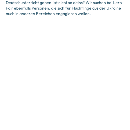
Deutschunterricht geben, ist nicht so deins? Wir suchen bei Lern-
Fair ebenfalls Personen, die sich für Flüchtlinge aus der Ukraine
auch in anderen Bereichen engagieren wollen.
Wir suchen
Unterstützung hinter den Kulissen
. Das heißt, du bist
als Teil unseres Teams für die Koordination der Kurse zuständig.
Du verwaltest die Prozesse und wertest sie aus. Außerdem
sprichst du neue Kursleiter:innen an.
Sprachkenntnisse in Russisch oder Ukrainisch
qualifizieren dich
außerdem für die Kommunikation den Schüler:innen. Unsere
Stellen findest du unter
Jobs
.
Allgemeine Informationen für
Engagierte zur aktuellen
Situation
Die Lage in der Ukraine scheint sich nicht zu stabilisieren.
Deswegen sind Angebote für Geflüchtete aus der Ukraine
weiterhin sehr wichtig. Noch immer sind viele Menschen auf der
Flucht und auf die
Unterstützung durch Hilfsorganisationen
angewiesen. Wir legen mit unserer Online Plattform den
Schwerpunkt vor allem auf die Unterstützung von Kindern und