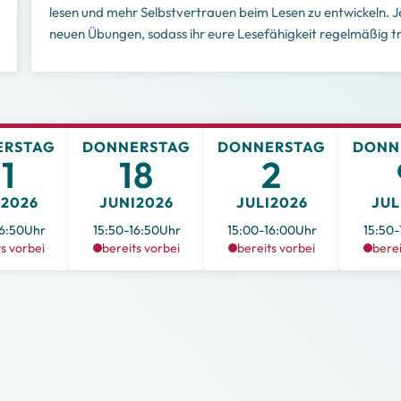
lesen und mehr Selbstvertrauen beim Lesen zu entwickeln. J
neuen Übungen, sodass ihr eure Lesefähigkeit regelmäßig tr
ERSTAG
DONNERSTAG
DONNERSTAG
DONN
11
18
2
I
2026
JUNI
2026
JULI
2026
JUL
6:50
Uhr
15:50
-
16:50
Uhr
15:00
-
16:00
Uhr
15:50
-
ts vorbei
bereits vorbei
bereits vorbei
berei