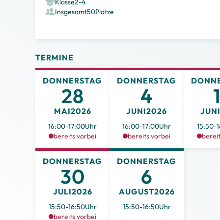
Klasse
2
-
4
Insgesamt
50
Plätze
TERMINE
DONNERSTAG
DONNERSTAG
DONN
28
4
MAI
2026
JUNI
2026
JUN
16:00
-
17:00
Uhr
16:00
-
17:00
Uhr
15:50
-
1
bereits vorbei
bereits vorbei
berei
DONNERSTAG
DONNERSTAG
30
6
JULI
2026
AUGUST
2026
15:50
-
16:50
Uhr
15:50
-
16:50
Uhr
bereits vorbei