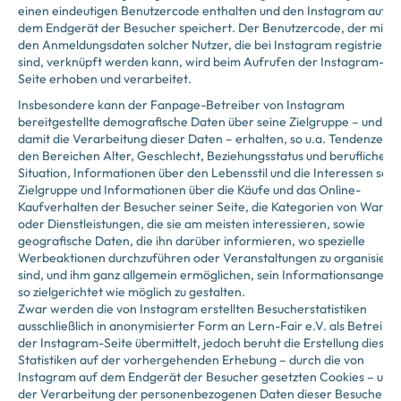
einen eindeutigen Benutzercode enthalten und den Instagram auf
dem Endgerät der Besucher speichert. Der Benutzercode, der mit
den Anmeldungsdaten solcher Nutzer, die bei Instagram registriert
sind, verknüpft werden kann, wird beim Aufrufen der Instagram-
Seite erhoben und verarbeitet.
Insbesondere kann der Fanpage-Betreiber von Instagram
bereitgestellte demografische Daten über seine Zielgruppe – und
damit die Verarbeitung dieser Daten – erhalten, so u.a. Tendenzen i
den Bereichen Alter, Geschlecht, Beziehungsstatus und berufliche
Situation, Informationen über den Lebensstil und die Interessen sein
Zielgruppe und Informationen über die Käufe und das Online-
Kaufverhalten der Besucher seiner Seite, die Kategorien von Waren
oder Dienstleistungen, die sie am meisten interessieren, sowie
geografische Daten, die ihn darüber informieren, wo spezielle
Werbeaktionen durchzuführen oder Veranstaltungen zu organisiere
sind, und ihm ganz allgemein ermöglichen, sein Informationsangebo
so zielgerichtet wie möglich zu gestalten.
Zwar werden die von Instagram erstellten Besucherstatistiken
ausschließlich in anonymisierter Form an Lern-Fair e.V. als Betreibe
der Instagram-Seite übermittelt, jedoch beruht die Erstellung dieser
Statistiken auf der vorhergehenden Erhebung – durch die von
Instagram auf dem Endgerät der Besucher gesetzten Cookies – und
der Verarbeitung der personenbezogenen Daten dieser Besucher f