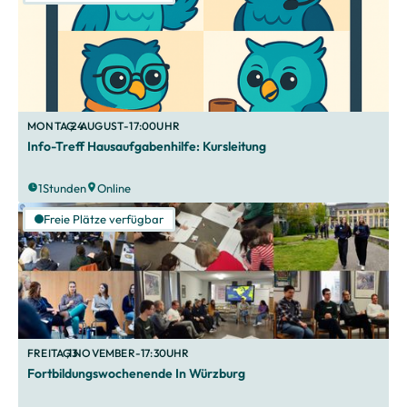
MONTAG
,
24
.
AUGUST
-
17:00
UHR
Info-Treff Hausaufgabenhilfe: Kursleitung
1
Stunden
Online
Freie Plätze verfügbar
FREITAG
,
13
.
NOVEMBER
-
17:30
UHR
Fortbildungswochenende In Würzburg