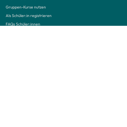
Gruppen-Kurse nutzen
Als Schüler:in registrieren
FAQs Schüler:innen
Über Uns
Kontakt
Unser Team
Unsere Partner
Unsere Story
Presse
Transparenz
Jobs
Nützliche Links