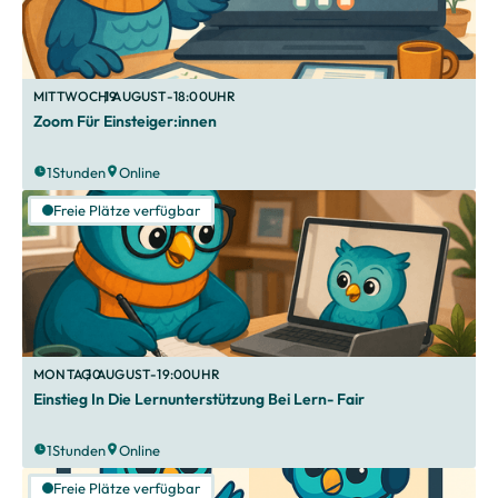
MITTWOCH
,
19
.
AUGUST
-
18:00
UHR
Zoom Für Einsteiger:innen
1
Stunden
Online
Freie Plätze verfügbar
MONTAG
,
10
.
AUGUST
-
19:00
UHR
Einstieg In Die Lernunterstützung Bei Lern- Fair
1
Stunden
Online
Freie Plätze verfügbar