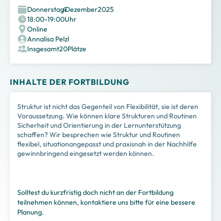
Donnerstag
,
4
.
Dezember
2025
18:00
-
19:00
Uhr
Online
Annalisa Pelzl
Insgesamt
20
Plätze
INHALTE DER FORTBILDUNG
Struktur ist nicht das Gegenteil von Flexibilität, sie ist deren
Voraussetzung. Wie können klare Strukturen und Routinen
Sicherheit und Orientierung in der Lernunterstützung
schaffen? Wir besprechen wie Struktur und Routinen
flexibel, situationangepasst und praxisnah in der Nachhilfe
gewinnbringend eingesetzt werden können.
Solltest du kurzfristig doch nicht an der Fortbildung
teilnehmen können, kontaktiere uns bitte für eine bessere
Planung.