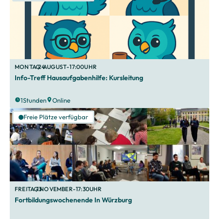
MONTAG
,
24
.
AUGUST
-
17:00
UHR
Info-Treff Hausaufgabenhilfe: Kursleitung
1
Stunden
Online
Freie Plätze verfügbar
FREITAG
,
13
.
NOVEMBER
-
17:30
UHR
Fortbildungswochenende In Würzburg