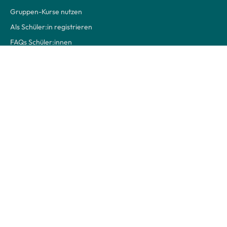
Gruppen-Kurse nutzen
Als Schüler:in registrieren
FAQs Schüler:innen
Über Uns
Kontakt
Unser Team
Unsere Partner
Unsere Story
Presse
Transparenz
Jobs
Nützliche Links