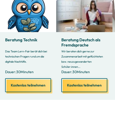
Beratung Technik
Beratung Deutsch als
Fremdsprache
Das Team Lern-Fair berät dich bei
Wir beraten dich gerne zur
technischen Fragen rund um die
Zusammenarbeit mit geflüchteten
digitale Nachhilfe.
bzw. neuzugewanderten
Schüler:innen...
Dauer:
30
Minuten
Dauer:
30
Minuten
Kostenlos teilnehmen
Kostenlos teilnehmen